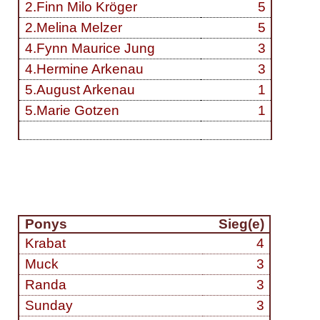
2.Finn Milo Kröger
5
2.Melina Melzer
5
4.Fynn Maurice Jung
3
4.Hermine Arkenau
3
5.August Arkenau
1
5.Marie Gotzen
1
Ponys
Sieg(e)
Krabat
4
Muck
3
Randa
3
Sunday
3