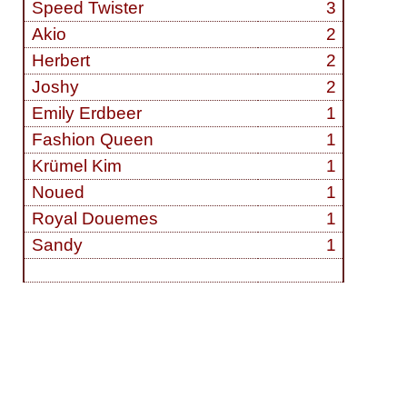
Speed Twister
3
Akio
2
Herbert
2
Joshy
2
Emily Erdbeer
1
Fashion Queen
1
Krümel Kim
1
Noued
1
Royal Douemes
1
Sandy
1