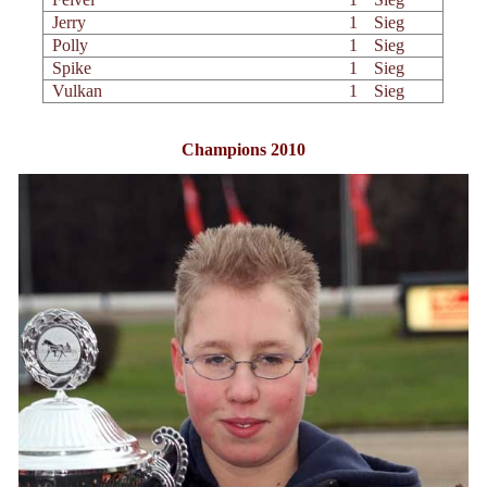
Jerry
1
Sieg
Polly
1
Sieg
Spike
1
Sieg
Vulkan
1
Sieg
Champions 2010