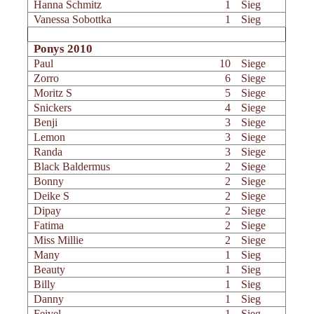
Hanna Schmitz
1
Sieg
Vanessa Sobottka
1
Sieg
Ponys 2010
Paul
10
Siege
Zorro
6
Siege
Moritz S
5
Siege
Snickers
4
Siege
Benji
3
Siege
Lemon
3
Siege
Randa
3
Siege
Black Baldermus
2
Siege
Bonny
2
Siege
Deike S
2
Siege
Dipay
2
Siege
Fatima
2
Siege
Miss Millie
2
Siege
Many
1
Sieg
Beauty
1
Sieg
Billy
1
Sieg
Danny
1
Sieg
Feivel
1
Sieg